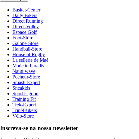
Basket-Center
Daily Bikers
Direct Running
Direct-Volley
Espace Golf
Foot-Store
Galope-Store
Handball-Store
House of Rugby
La sellerie de Maé
Made in Paradis
Nauti-wave
Pecheur-Store
Smash-Expert
Sneakids
Sport is good
Training-Fit
Trek-Expert
TripNBikers
Vélo-Store
Inscreva-se na nossa newsletter