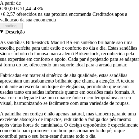
A partir de
€ 90,00
€ 51,44
-43%
+€ 2,57
oferecidos na sua proxima encomenda
Creditados apos a
validacao da sua encomenda
Loading...
Descrição
As sandálias Birkenstock Madrid BS em sintético brilhante são uma
escolha perfeita para unir estilo e conforto no dia a dia. Estas sandálias
são o símbolo da famosa marca alemã Birkenstock, reconhecida pela
sua expertise em conforto e apoio. Cada par é projetado para se adaptar
à forma do pé, oferecendo um suporte ideal para a arcada plantar.
Fabricadas em material sintético de alta qualidade, estas sandálias
apresentam um acabamento brilhante que chama a atenção. A textura
cintilante acrescenta um toque de elegância, permitindo que sejam
usadas tanto em saídas informais quanto em ocasiões mais formais. A
sua cor em degrade traz uma nuance única e contemporânea ao seu
visual, harmonizando-se facilmente com uma variedade de roupas.
A palmilha em cortiça é não apenas natural, mas também garante uma
excelente absorção de impactos, reduzindo a fadiga dos pés mesmo
após várias horas de caminhada. O design ergonómico é especialmente
concebido para promover um bom posicionamento do pé, o que
contribui para o seu bem-estar durante todo o dia.