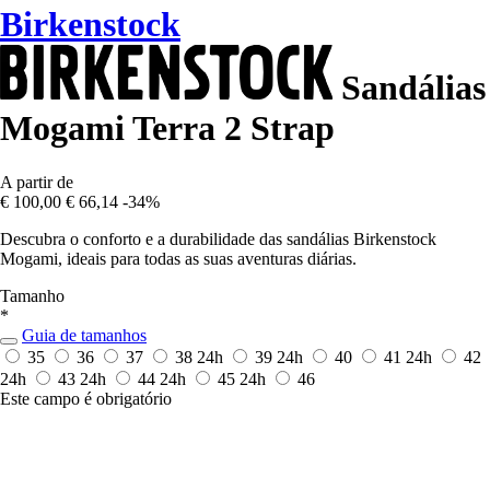
Birkenstock
Sandálias
Mogami Terra 2 Strap
A partir de
€ 100,00
€ 66,14
-34%
Descubra o conforto e a durabilidade das sandálias Birkenstock
Mogami, ideais para todas as suas aventuras diárias.
Tamanho
*
Guia de tamanhos
35
36
37
38
24h
39
24h
40
41
24h
42
24h
43
24h
44
24h
45
24h
46
Este campo é obrigatório