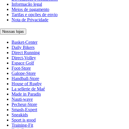
Informação legal
Meios de pagamento
Tarifas e opções de envio
Nota de Privacidade
Nossas lojas
Basket-Center
Daily Bikers
Direct Running
Direct-Volley
Espace Golf
Foot-Store
Galope-Store
Handball-Store
House of Rugby
La sellerie de Maé
Made in Paradis
Nauti-wave
Pecheur-Store
Smash-Expert
Sneakids
Sport is good
Training-Fit