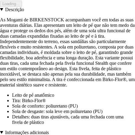
Loading...
Descrição
As Mogami de BIRKENSTOCK acompanham você em todas as suas
aventuras diárias. Elas apresentam um leito de pé que não tem medo da
água e protege os dedos dos pés, além de uma sola ultra funcional de
duas camadas expandidas fixadas ao leito de pé e à tira.
Independentemente do terreno, essas sandálias são particularmente
flexíveis e muito resistentes. A sola em poliuretano, composta por duas
camadas individuais, é moldada sobre o leito de pé, garantindo grande
flexibilidade, boa aderência e uma longa duração. Esta variante possui
duas tiras, cada uma fechada pela fivela funcional Stealth que confere
um estilo contemporâneo ao design. Esta fivela, feita de plástico
inoxidável, se destaca não apenas pela sua durabilidade, mas também
pelo seu estilo minimalista. A tira é confeccionada em Birko-Flor®, um
material sintético suave e resistente.
Leito de pé anatômico
Tira: Birko-Flor®
Sola de conforto: poliuretano (PU)
Sola de desgaste: sola leve em poliuretano (PU)
Detalhes: duas tiras ajustáveis, cada uma fechada com uma
fivela de plástico
Informações adicionais