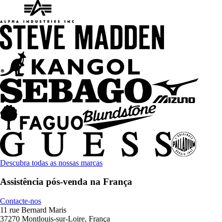
Descubra todas as nossas marcas
Assistência pós-venda na França
Contacte-nos
11 rue Bernard Maris
37270 Montlouis-sur-Loire, França