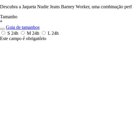
Descubra a Jaqueta Nudie Jeans Barney Worker, uma combinação perfei
Tamanho
*
Guia de tamanhos
S
24h
M
24h
L
24h
Este campo é obrigatório