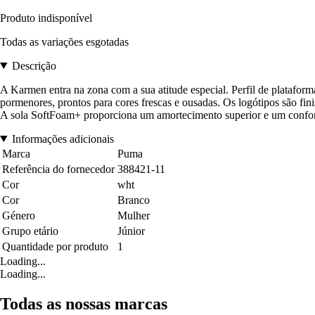
Produto indisponível
Todas as variações esgotadas
Descrição
A Karmen entra na zona com a sua atitude especial. Perfil de plataform
pormenores, prontos para cores frescas e ousadas. Os logótipos são fin
A sola SoftFoam+ proporciona um amortecimento superior e um confort
Informações adicionais
Marca
Puma
Referência do fornecedor
388421-11
Cor
wht
Cor
Branco
Género
Mulher
Grupo etário
Júnior
Quantidade por produto
1
Loading...
Loading...
Todas as nossas marcas