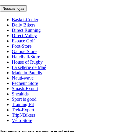
Nossas lojas
Basket-Center
Daily Bikers
Direct Running
Direct-Volley
Espace Golf
Foot-Store
Galope-Store
Handball-Store
House of Rugby
La sellerie de Maé
Made in Paradis
Nauti-wave
Pecheur-Store
Smash-Expert
Sneakids
Sport is good
Training-Fit
Trek-Expert
TripNBikers
Vélo-Store
Inscreva-se na nossa newsletter