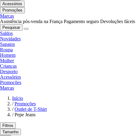
Acessórios
Promoções
Marcas
Assistência pós-venda na França
Pagamento seguro
Devoluções fáceis
Pesquisar
Saldos
Novidades
Sapatos
Roupa
Homem
Mulher
Crianças
Desporto
Acessórios
Promoções
Marcas
Início
/
Promoções
/
Outlet de T-Shirt
/
Pepe Jeans
Filtros
Tamanho