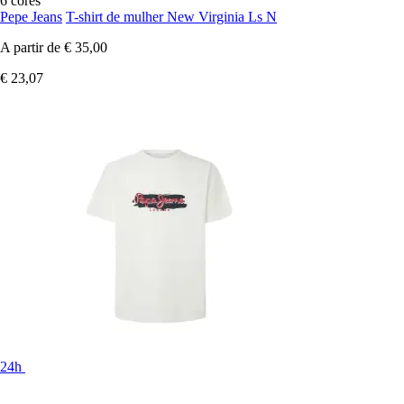
6 cores
Pepe Jeans
T-shirt de mulher New Virginia Ls N
A partir de
€ 35,00
€ 23,07
24h