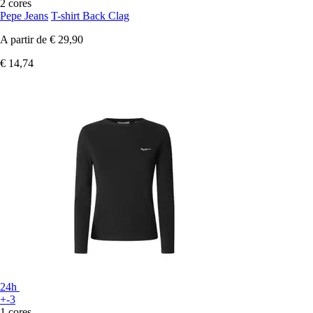
2 cores
Pepe Jeans
T-shirt Back Clag
A partir de
€ 29,90
€ 14,74
24h
+-3
1 cores