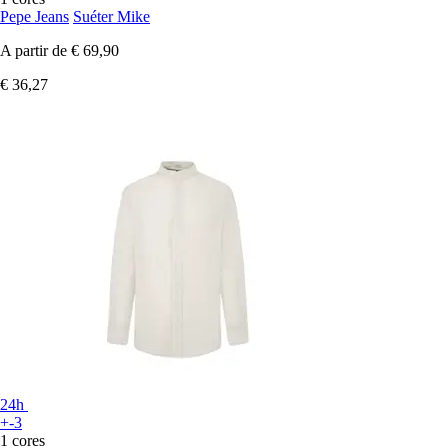
Pepe Jeans
Suéter Mike
A partir de
€ 69,90
€ 36,27
24h
+-3
1 cores