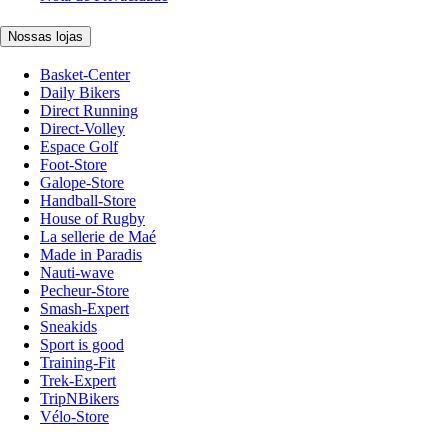
Nossas lojas
Basket-Center
Daily Bikers
Direct Running
Direct-Volley
Espace Golf
Foot-Store
Galope-Store
Handball-Store
House of Rugby
La sellerie de Maé
Made in Paradis
Nauti-wave
Pecheur-Store
Smash-Expert
Sneakids
Sport is good
Training-Fit
Trek-Expert
TripNBikers
Vélo-Store