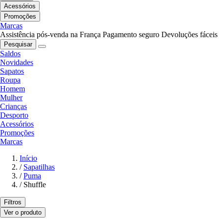
Acessórios
Promoções
Marcas
Assistência pós-venda na França
Pagamento seguro
Devoluções fáceis
Pesquisar
Saldos
Novidades
Sapatos
Roupa
Homem
Mulher
Crianças
Desporto
Acessórios
Promoções
Marcas
Início
/
Sapatilhas
/
Puma
/
Shuffle
Filtros
Ver o produto