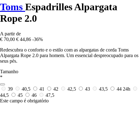
Toms
Espadrilles Alpargata
Rope 2.0
A partir de
€ 70,00
€ 44,86
-36%
Redescubra o conforto e o estilo com as alpargatas de corda Toms
Alpargata Rope 2.0 para homem. Um essencial despreocupado para os
seus pés.
Tamanho
*
39
40,5
41
42
42,5
43
43,5
44
24h
44,5
45
46
47,5
Este campo é obrigatório