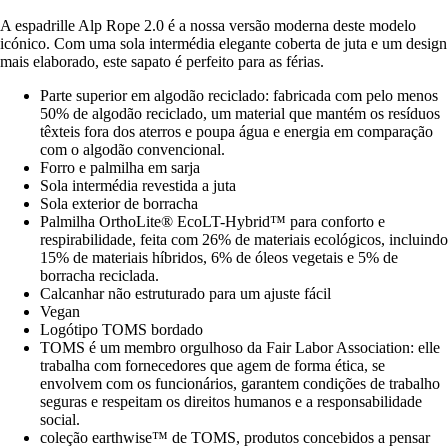
A espadrille Alp Rope 2.0 é a nossa versão moderna deste modelo
icónico. Com uma sola intermédia elegante coberta de juta e um design
mais elaborado, este sapato é perfeito para as férias.
Parte superior em algodão reciclado: fabricada com pelo menos
50% de algodão reciclado, um material que mantém os resíduos
têxteis fora dos aterros e poupa água e energia em comparação
com o algodão convencional.
Forro e palmilha em sarja
Sola intermédia revestida a juta
Sola exterior de borracha
Palmilha OrthoLite® EcoLT-Hybrid™ para conforto e
respirabilidade, feita com 26% de materiais ecológicos, incluindo
15% de materiais híbridos, 6% de óleos vegetais e 5% de
borracha reciclada.
Calcanhar não estruturado para um ajuste fácil
Vegan
Logótipo TOMS bordado
TOMS é um membro orgulhoso da Fair Labor Association: elle
trabalha com fornecedores que agem de forma ética, se
envolvem com os funcionários, garantem condições de trabalho
seguras e respeitam os direitos humanos e a responsabilidade
social.
coleção earthwise™ de TOMS, produtos concebidos a pensar