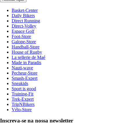
Basket-Center
Daily Bikers
Direct Running
Direct-Volley
Espace Golf
Foot-Store
Galope-Store
Handball-Store
House of Rugby
La sellerie de Maé
Made in Paradis
Nauti-wave
Pecheur-Store
Smash-Expert
Sneakids
Sport is good
Training-Fit
Trek-Expert
TripNBikers
Vélo-Store
Inscreva-se na nossa newsletter