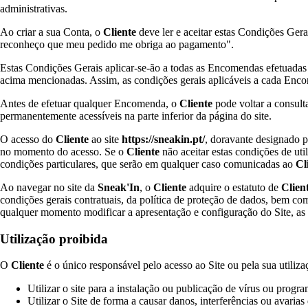
administrativas.
Ao criar a sua Conta, o
Cliente
deve ler e aceitar estas Condições Gerai
reconheço que meu pedido me obriga ao pagamento".
Estas Condições Gerais aplicar-se-ão a todas as Encomendas efetuadas 
acima mencionadas. Assim, as condições gerais aplicáveis a cada Enc
Antes de efetuar qualquer Encomenda, o
Cliente
pode voltar a consult
permanentemente acessíveis na parte inferior da página do site.
O acesso do
Cliente
ao site
https://sneakin.pt/
, doravante designado
no momento do acesso. Se o
Cliente
não aceitar estas condições de util
condições particulares, que serão em qualquer caso comunicadas ao
Cl
Ao navegar no site da
Sneak'In
, o
Cliente
adquire o estatuto de
Clien
condições gerais contratuais, da política de proteção de dados, bem com
qualquer momento modificar a apresentação e configuração do Site, as 
Utilização proibida
O
Cliente
é o único responsável pelo acesso ao Site ou pela sua utiliza
Utilizar o site para a instalação ou publicação de vírus ou progra
Utilizar o Site de forma a causar danos, interferências ou avarias