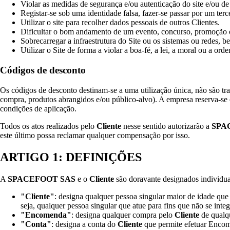
Violar as medidas de segurança e/ou autenticação do site e/ou de 
Registar-se sob uma identidade falsa, fazer-se passar por um ter
Utilizar o site para recolher dados pessoais de outros Clientes.
Dificultar o bom andamento de um evento, concurso, promoção o
Sobrecarregar a infraestrutura do Site ou os sistemas ou redes, b
Utilizar o Site de forma a violar a boa-fé, a lei, a moral ou a ord
Códigos de desconto
Os códigos de desconto destinam-se a uma utilização única, não são tra
compra, produtos abrangidos e/ou público-alvo). A empresa reserva-se 
condições de aplicação.
Todos os atos realizados pelo
Cliente
nesse sentido autorizarão a
SPA
este último possa reclamar qualquer compensação por isso.
ARTIGO 1: DEFINIÇÕES
A
SPACEFOOT SAS
e o
Cliente
são doravante designados individua
"Cliente"
: designa qualquer pessoa singular maior de idade que
seja, qualquer pessoa singular que atue para fins que não se integ
"Encomenda"
: designa qualquer compra pelo
Cliente
de qualq
"Conta"
: designa a conta do
Cliente
que permite efetuar Encom