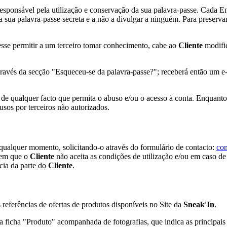
responsável pela utilização e conservação da sua palavra-passe. Cada
sua palavra-passe secreta e a não a divulgar a ninguém. Para preservar
sse permitir a um terceiro tomar conhecimento, cabe ao
Cliente
modific
ravés da secção "Esqueceu-se da palavra-passe?"; receberá então um e-m
de qualquer facto que permita o abuso e/ou o acesso à conta. Enquant
usos por terceiros não autorizados.
 qualquer momento, solicitando-o através do formulário de contacto:
con
s em que o
Cliente
não aceita as condições de utilização e/ou em caso de 
cia da parte do
Cliente
.
eferências de ofertas de produtos disponíveis no Site da
Sneak'In
.
 ficha "Produto" acompanhada de fotografias, que indica as principais c