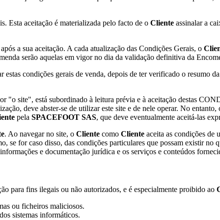
s. Esta aceitação é materializada pelo facto de o
Cliente
assinalar a ca
após a sua aceitação. A cada atualização das Condições Gerais, o
Clie
omenda serão aquelas em vigor no dia da validação definitiva da Enco
ar estas condições gerais de venda, depois de ter verificado o resumo
 por "o site", está subordinado à leitura prévia e à aceitação des
ização, deve abster-se de utilizar este site e de nele operar. No entant
iente
pela
SPACEFOOT SAS
, que deve eventualmente aceitá-las exp
te
. Ao navegar no site, o
Cliente
como
Cliente
aceita as condições de u
o, se for caso disso, das condições particulares que possam existir no q
informações e documentação jurídica e os serviços e conteúdos forneci
ção para fins ilegais ou não autorizados, e é especialmente proibido ao
C
mas ou ficheiros maliciosos.
 dos sistemas informáticos.