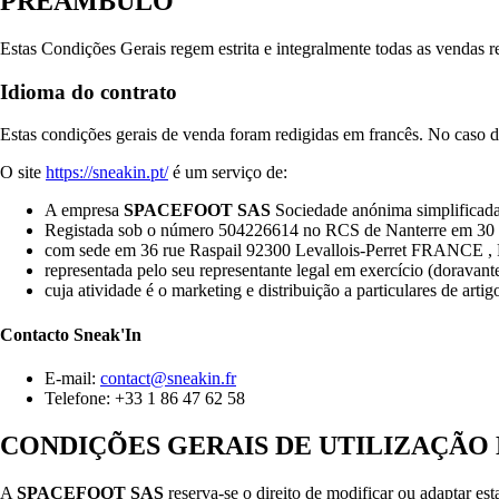
PREÂMBULO
Estas Condições Gerais regem estrita e integralmente todas as vendas r
Idioma do contrato
Estas condições gerais de venda foram redigidas em francês. No caso de
O site
https://sneakin.pt/
é um serviço de:
A empresa
SPACEFOOT SAS
Sociedade anónima simplificada
Registada sob o número 504226614 no RCS de Nanterre em 30 
com sede em 36 rue Raspail 92300 Levallois-Perret FRANCE
representada pelo seu representante legal em exercício (doravant
cuja atividade é o marketing e distribuição a particulares de artig
Contacto
Sneak'In
E-mail:
contact@sneakin.fr
Telefone: +33 1 86 47 62 58
CONDIÇÕES GERAIS DE UTILIZAÇÃO 
A
SPACEFOOT SAS
reserva-se o direito de modificar ou adaptar es