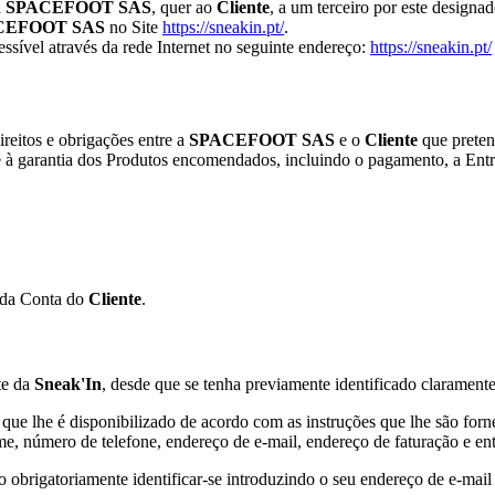
a
SPACEFOOT SAS
, quer ao
Cliente
, a um terceiro por este designa
CEFOOT SAS
no Site
https://sneakin.pt/
.
cessível através da rede Internet no seguinte endereço:
https://sneakin.pt/
reitos e obrigações entre a
SPACEFOOT SAS
e o
Cliente
que preten
à garantia dos Produtos encomendados, incluindo o pagamento, a Entre
 da Conta do
Cliente
.
te da
Sneak'In
, desde que se tenha previamente identificado claramente
ue lhe é disponibilizado de acordo com as instruções que lhe são forn
e, número de telefone, endereço de e-mail, endereço de faturação e entr
 obrigatoriamente identificar-se introduzindo o seu endereço de e-mail 