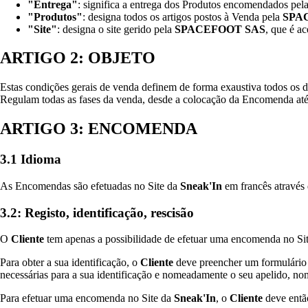
"Entrega"
: significa a entrega dos Produtos encomendados pel
"Produtos"
: designa todos os artigos postos à Venda pela
SPA
"Site"
: designa o site gerido pela
SPACEFOOT SAS
, que é a
ARTIGO 2: OBJETO
Estas condições gerais de venda definem de forma exaustiva todos os di
Regulam todas as fases da venda, desde a colocação da Encomenda até 
ARTIGO 3: ENCOMENDA
3.1 Idioma
As Encomendas são efetuadas no Site da
Sneak'In
em francês através
3.2: Registo, identificação, rescisão
O
Cliente
tem apenas a possibilidade de efetuar uma encomenda no Si
Para obter a sua identificação, o
Cliente
deve preencher um formulário q
necessárias para a sua identificação e nomeadamente o seu apelido, nom
Para efetuar uma encomenda no Site da
Sneak'In
, o
Cliente
deve então