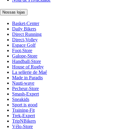
Nossas lojas
Basket-Center
Daily Bikers
Direct Running
Direct-Volley
Espace Golf
Foot-Store
Galope-Store
Handball-Store
House of Rugby
La sellerie de Maé
Made in Paradis
Nauti-wave
Pecheur-Store
Smash-Expert
Sneakids
Sport is good
Training-Fit
Trek-Expert
TripNBikers
Vélo-Store