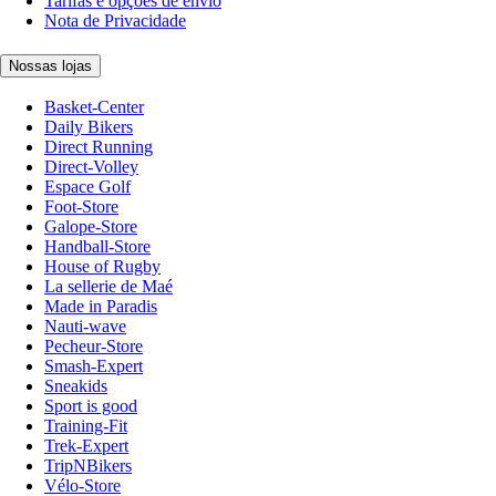
Tarifas e opções de envio
Nota de Privacidade
Nossas lojas
Basket-Center
Daily Bikers
Direct Running
Direct-Volley
Espace Golf
Foot-Store
Galope-Store
Handball-Store
House of Rugby
La sellerie de Maé
Made in Paradis
Nauti-wave
Pecheur-Store
Smash-Expert
Sneakids
Sport is good
Training-Fit
Trek-Expert
TripNBikers
Vélo-Store