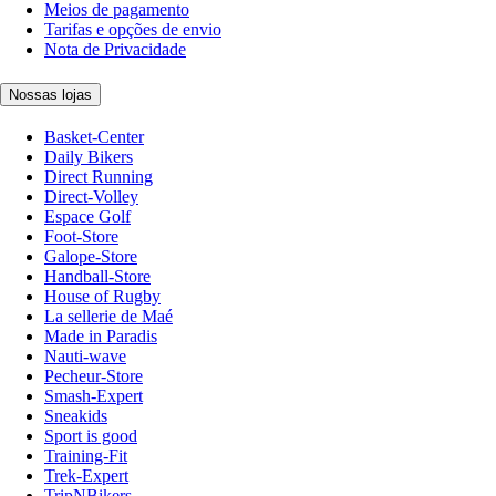
Meios de pagamento
Tarifas e opções de envio
Nota de Privacidade
Nossas lojas
Basket-Center
Daily Bikers
Direct Running
Direct-Volley
Espace Golf
Foot-Store
Galope-Store
Handball-Store
House of Rugby
La sellerie de Maé
Made in Paradis
Nauti-wave
Pecheur-Store
Smash-Expert
Sneakids
Sport is good
Training-Fit
Trek-Expert
TripNBikers