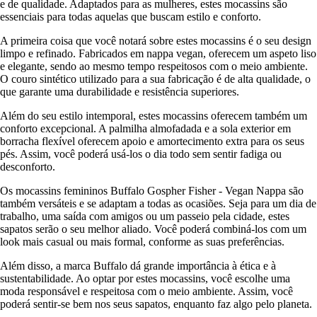
e de qualidade. Adaptados para as mulheres, estes mocassins são
essenciais para todas aquelas que buscam estilo e conforto.
A primeira coisa que você notará sobre estes mocassins é o seu design
limpo e refinado. Fabricados em nappa vegan, oferecem um aspeto liso
e elegante, sendo ao mesmo tempo respeitosos com o meio ambiente.
O couro sintético utilizado para a sua fabricação é de alta qualidade, o
que garante uma durabilidade e resistência superiores.
Além do seu estilo intemporal, estes mocassins oferecem também um
conforto excepcional. A palmilha almofadada e a sola exterior em
borracha flexível oferecem apoio e amortecimento extra para os seus
pés. Assim, você poderá usá-los o dia todo sem sentir fadiga ou
desconforto.
Os mocassins femininos Buffalo Gospher Fisher - Vegan Nappa são
também versáteis e se adaptam a todas as ocasiões. Seja para um dia de
trabalho, uma saída com amigos ou um passeio pela cidade, estes
sapatos serão o seu melhor aliado. Você poderá combiná-los com um
look mais casual ou mais formal, conforme as suas preferências.
Além disso, a marca Buffalo dá grande importância à ética e à
sustentabilidade. Ao optar por estes mocassins, você escolhe uma
moda responsável e respeitosa com o meio ambiente. Assim, você
poderá sentir-se bem nos seus sapatos, enquanto faz algo pelo planeta.