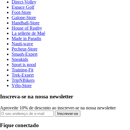
Direct-Volley
Espace Golf
Foot-Store
Galope-Store
Handball-Store
House of Rugby
La sellerie de Maé
Made in Paradis
Nauti-wave
Pecheur-Store
Smash-Expert
Sneakids
Sport is good
Training-Fit
Trek-Expert
TripNBikers
Vélo-Store
Inscreva-se na nossa newsletter
Aproveite 10% de desconto ao inscrever-se na nossa newsletter
Inscrever-se
Fique conectado