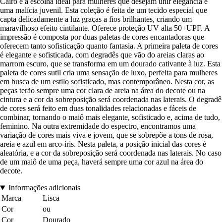
Cairo é a escolha ideal para mulheres que desejam unir elegância e
uma malícia juvenil. Esta coleção é feita de um tecido especial que
capta delicadamente a luz graças a fios brilhantes, criando um
maravilhoso efeito cintilante. Oferece proteção UV alta 50+UPF. A
impressão é composta por duas paletas de cores encantadoras que
oferecem tanto sofisticação quanto fantasia. A primeira paleta de cores
é elegante e sofisticada, com degradês que vão do areias claras ao
marrom escuro, que se transforma em um dourado cativante à luz. Esta
paleta de cores sutil cria uma sensação de luxo, perfeita para mulheres
em busca de um estilo sofisticado, mas contemporâneo. Nesta cor, as
peças terão sempre uma cor clara de areia na área do decote ou na
cintura e a cor da sobreposição será coordenada nas laterais. O degradê
de cores será feito em duas tonalidades relacionadas e fáceis de
combinar, tornando o maiô mais elegante, sofisticado e, acima de tudo,
feminino. Na outra extremidade do espectro, encontramos uma
variação de cores mais viva e jovem, que se sobrepõe a tons de rosa,
areia e azul em arco-íris. Nesta paleta, a posição inicial das cores é
aleatória, e a cor da sobreposição será coordenada nas laterais. No caso
de um maiô de uma peça, haverá sempre uma cor azul na área do
decote.
Informações adicionais
Marca
Lisca
Cor
ou
Cor
Dourado