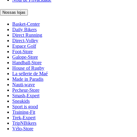
Nossas lojas
Basket-Center
Daily Bikers
Direct Running
Direct-Volley
Espace Golf
Foot-Store
Galope-Store
Handball-Store
House of Rugby
La sellerie de Maé
Made in Paradis
Nauti-wave
Pecheur-Store
Smash-Expert
Sneakids
Sport is good
Training-Fit
Trek-Expert
TripNBikers
Vélo-Store