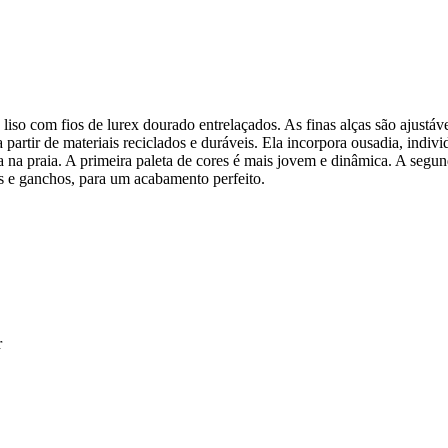
liso com fios de lurex dourado entrelaçados. As finas alças são ajustáve
artir de materiais reciclados e duráveis. Ela incorpora ousadia, individ
a praia. A primeira paleta de cores é mais jovem e dinâmica. A segunda
s e ganchos, para um acabamento perfeito.
r