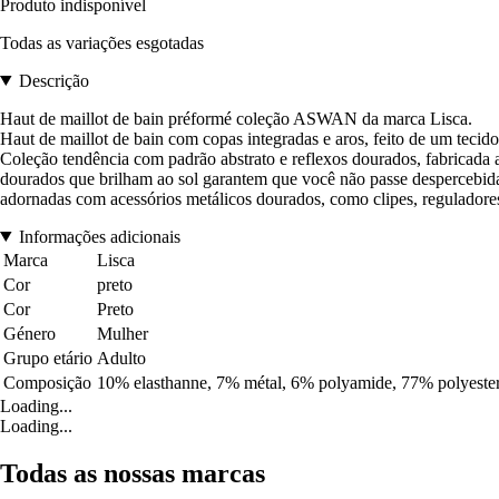
Produto indisponível
Todas as variações esgotadas
Descrição
Haut de maillot de bain préformé coleção ASWAN da marca Lisca.
Haut de maillot de bain com copas integradas e aros, feito de um tecido 
Coleção tendência com padrão abstrato e reflexos dourados, fabricada a p
dourados que brilham ao sol garantem que você não passe despercebida n
adornadas com acessórios metálicos dourados, como clipes, reguladore
Informações adicionais
Marca
Lisca
Cor
preto
Cor
Preto
Género
Mulher
Grupo etário
Adulto
Composição
10% elasthanne, 7% métal, 6% polyamide, 77% polyeste
Loading...
Loading...
Todas as nossas marcas