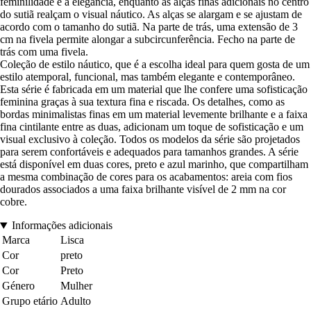
feminilidade e a elegância, enquanto as alças finas adicionais no centro
do sutiã realçam o visual náutico. As alças se alargam e se ajustam de
acordo com o tamanho do sutiã. Na parte de trás, uma extensão de 3
cm na fivela permite alongar a subcircunferência. Fecho na parte de
trás com uma fivela.
Coleção de estilo náutico, que é a escolha ideal para quem gosta de um
estilo atemporal, funcional, mas também elegante e contemporâneo.
Esta série é fabricada em um material que lhe confere uma sofisticação
feminina graças à sua textura fina e riscada. Os detalhes, como as
bordas minimalistas finas em um material levemente brilhante e a faixa
fina cintilante entre as duas, adicionam um toque de sofisticação e um
visual exclusivo à coleção. Todos os modelos da série são projetados
para serem confortáveis e adequados para tamanhos grandes. A série
está disponível em duas cores, preto e azul marinho, que compartilham
a mesma combinação de cores para os acabamentos: areia com fios
dourados associados a uma faixa brilhante visível de 2 mm na cor
cobre.
Informações adicionais
Marca
Lisca
Cor
preto
Cor
Preto
Género
Mulher
Grupo etário
Adulto