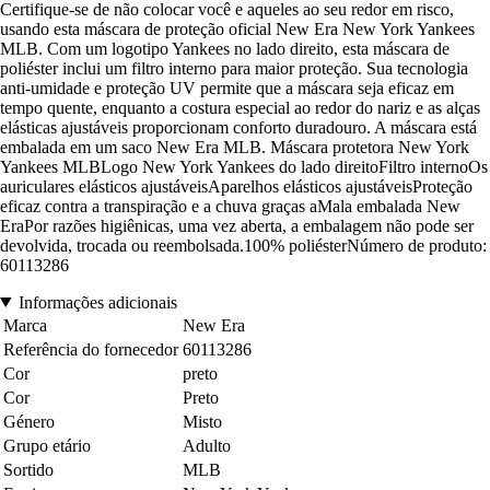
Certifique-se de não colocar você e aqueles ao seu redor em risco,
usando esta máscara de proteção oficial New Era New York Yankees
MLB. Com um logotipo Yankees no lado direito, esta máscara de
poliéster inclui um filtro interno para maior proteção. Sua tecnologia
anti-umidade e proteção UV permite que a máscara seja eficaz em
tempo quente, enquanto a costura especial ao redor do nariz e as alças
elásticas ajustáveis proporcionam conforto duradouro. A máscara está
embalada em um saco New Era MLB. Máscara protetora New York
Yankees MLBLogo New York Yankees do lado direitoFiltro internoOs
auriculares elásticos ajustáveisAparelhos elásticos ajustáveisProteção
eficaz contra a transpiração e a chuva graças aMala embalada New
EraPor razões higiênicas, uma vez aberta, a embalagem não pode ser
devolvida, trocada ou reembolsada.100% poliésterNúmero de produto:
60113286
Informações adicionais
Marca
New Era
Referência do fornecedor
60113286
Cor
preto
Cor
Preto
Género
Misto
Grupo etário
Adulto
Sortido
MLB