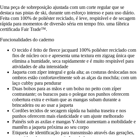
Uma peça de sobreposição ajustada com um corte regular que se
destaca nas pistas de ski, durante um esforço intenso e para uso diário.
Feita com 100% de poliéster reciclado, é leve, respirável e de secagem
rápida para momentos de diversão séria em tempo frio. uma fábrica
certificada Fair Trade™.
Funcionalidades do caderno
O tecido é feito de fleece jacquard 100% poliéster reciclado com
fios de núcleo oco e apresenta uma textura em zigzag única que
elimina a humidade, seca rapidamente e é muito respirável para
atividades de alta intensidade
Jaqueta com zíper integral e gola alta; as costuras deslocadas nos
ombros estão confortavelmente sob as alças da mochila; com um
laço cubby para pendurar
Duas bolsos para as mãos e um bolso no peito com zíper
contrastante; os buracos para o polegar nos punhos oferecem
cobertura extra e evitam que as mangas subam durante a
brincadeira ou ao usar a jaqueta
Cordões tecidos de secagem rápida na bainha traseira e nos
punhos oferecem mais elasticidade e um ajuste melhorado
Painéis sob as axilas e mangas Y-Joint aumentam a mobilidade e
mantêm a jaqueta próxima ao seu corpo
Etiqueta de identificação para transmissão através das gerações,