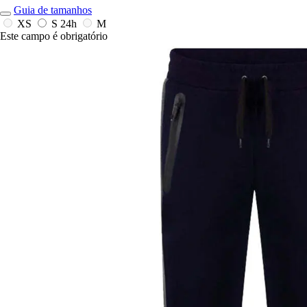
Guia de tamanhos
XS
S
24h
M
Este campo é obrigatório