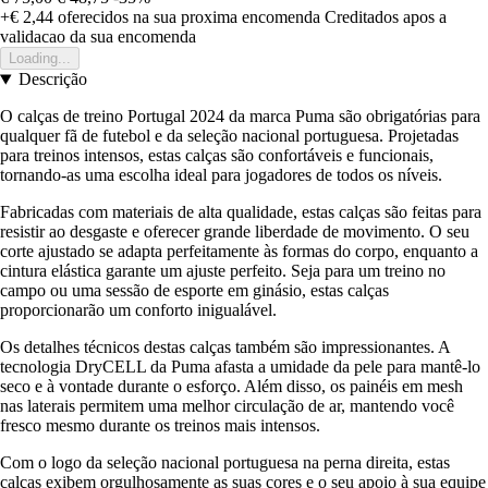
+€ 2,44
oferecidos na sua proxima encomenda
Creditados apos a
validacao da sua encomenda
Loading...
Descrição
O calças de treino Portugal 2024 da marca Puma são obrigatórias para
qualquer fã de futebol e da seleção nacional portuguesa. Projetadas
para treinos intensos, estas calças são confortáveis e funcionais,
tornando-as uma escolha ideal para jogadores de todos os níveis.
Fabricadas com materiais de alta qualidade, estas calças são feitas para
resistir ao desgaste e oferecer grande liberdade de movimento. O seu
corte ajustado se adapta perfeitamente às formas do corpo, enquanto a
cintura elástica garante um ajuste perfeito. Seja para um treino no
campo ou uma sessão de esporte em ginásio, estas calças
proporcionarão um conforto inigualável.
Os detalhes técnicos destas calças também são impressionantes. A
tecnologia DryCELL da Puma afasta a umidade da pele para mantê-lo
seco e à vontade durante o esforço. Além disso, os painéis em mesh
nas laterais permitem uma melhor circulação de ar, mantendo você
fresco mesmo durante os treinos mais intensos.
Com o logo da seleção nacional portuguesa na perna direita, estas
calças exibem orgulhosamente as suas cores e o seu apoio à sua equipe