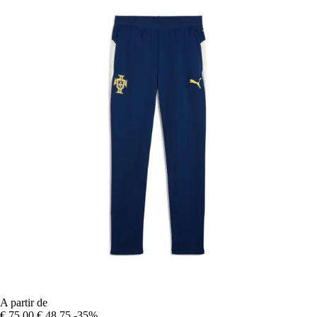
A partir de
€ 75,00
€ 48,75
-35%