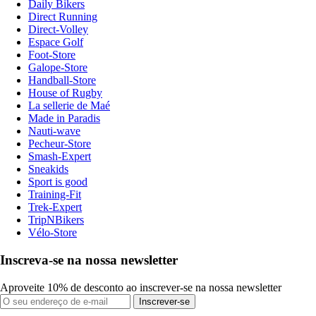
Daily Bikers
Direct Running
Direct-Volley
Espace Golf
Foot-Store
Galope-Store
Handball-Store
House of Rugby
La sellerie de Maé
Made in Paradis
Nauti-wave
Pecheur-Store
Smash-Expert
Sneakids
Sport is good
Training-Fit
Trek-Expert
TripNBikers
Vélo-Store
Inscreva-se na nossa newsletter
Aproveite 10% de desconto ao inscrever-se na nossa newsletter
Inscrever-se