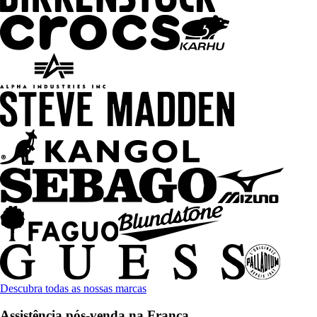
Descubra todas as nossas marcas
Assistência pós-venda na França