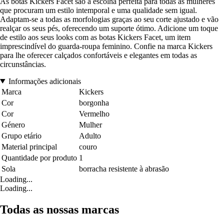
As botas Kickers Facet são a escolha perfeita para todas as mulheres
que procuram um estilo intemporal e uma qualidade sem igual.
Adaptam-se a todas as morfologias graças ao seu corte ajustado e vão
realçar os seus pés, oferecendo um suporte ótimo. Adicione um toque
de estilo aos seus looks com as botas Kickers Facet, um item
imprescindível do guarda-roupa feminino. Confie na marca Kickers
para lhe oferecer calçados confortáveis e elegantes em todas as
circunstâncias.
Informações adicionais
Marca
Kickers
Cor
borgonha
Cor
Vermelho
Género
Mulher
Grupo etário
Adulto
Material principal
couro
Quantidade por produto
1
Sola
borracha resistente à abrasão
Loading...
Loading...
Todas as nossas marcas