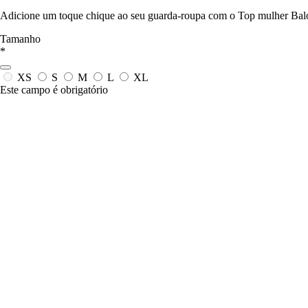
Adicione um toque chique ao seu guarda-roupa com o Top mulher Balou
Tamanho
*
XS
S
M
L
XL
Este campo é obrigatório