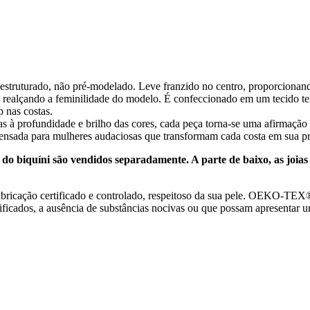
 estruturado, não pré-modelado. Leve franzido no centro, proporcionan
 realçando a feminilidade do modelo. É confeccionado em um tecido tex
p nas costas.
s à profundidade e brilho das cores, cada peça torna-se uma afirmação d
pensada para mulheres audaciosas que transformam cada costa em sua pr
do biquíni são vendidos separadamente. A parte de baixo, as joias 
cação certificado e controlado, respeitoso da sua pele. OEKO-TEX® 1
ficados, a ausência de substâncias nocivas ou que possam apresentar u