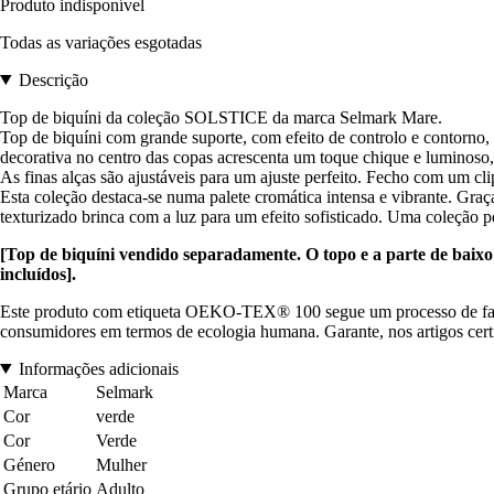
Produto indisponível
Todas as variações esgotadas
Descrição
Top de biquíni da coleção SOLSTICE da marca Selmark Mare.
Top de biquíni com grande suporte, com efeito de controlo e contorno,
decorativa no centro das copas acrescenta um toque chique e luminoso,
As finas alças são ajustáveis para um ajuste perfeito. Fecho com um cli
Esta coleção destaca-se numa palete cromática intensa e vibrante. Graça
texturizado brinca com a luz para um efeito sofisticado. Uma coleção 
[Top de biquíni vendido separadamente. O topo e a parte de baixo 
incluídos].
Este produto com etiqueta OEKO-TEX® 100 segue um processo de fabri
consumidores em termos de ecologia humana. Garante, nos artigos certi
Informações adicionais
Marca
Selmark
Cor
verde
Cor
Verde
Género
Mulher
Grupo etário
Adulto