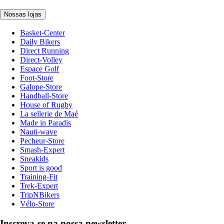
Nossas lojas
Basket-Center
Daily Bikers
Direct Running
Direct-Volley
Espace Golf
Foot-Store
Galope-Store
Handball-Store
House of Rugby
La sellerie de Maé
Made in Paradis
Nauti-wave
Pecheur-Store
Smash-Expert
Sneakids
Sport is good
Training-Fit
Trek-Expert
TripNBikers
Vélo-Store
Inscreva-se na nossa newsletter