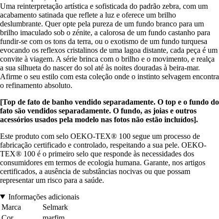
Uma reinterpretação artística e sofisticada do padrão zebra, com um
acabamento satinada que reflete a luz e oferece um brilho
deslumbrante. Quer opte pela pureza de um fundo branco para um
brilho imaculado sob o zénite, a calorosa de um fundo castanho para
fundir-se com os tons da terra, ou o exotismo de um fundo turquesa
evocando os reflexos cristalinos de uma lagoa distante, cada peça é um
convite à viagem. A série brinca com o brilho e o movimento, e realça
a sua silhueta do nascer do sol até às noites douradas à beira-mar.
Afirme o seu estilo com esta coleção onde o instinto selvagem encontra
o refinamento absoluto.
[Top de fato de banho vendido separadamente. O top e o fundo do
fato são vendidos separadamente. O fundo, as joias e outros
acessórios usados pela modelo nas fotos não estão incluídos].
Este produto com selo OEKO-TEX® 100 segue um processo de
fabricação certificado e controlado, respeitando a sua pele. OEKO-
TEX® 100 é o primeiro selo que responde às necessidades dos
consumidores em termos de ecologia humana. Garante, nos artigos
certificados, a ausência de substâncias nocivas ou que possam
representar um risco para a saúde.
Informações adicionais
Marca
Selmark
Cor
marfim