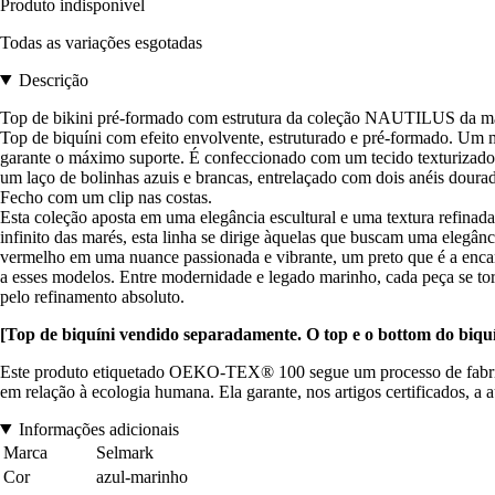
Produto indisponível
Todas as variações esgotadas
Descrição
Top de bikini pré-formado com estrutura da coleção NAUTILUS da m
Top de biquíni com efeito envolvente, estruturado e pré-formado. Um mod
garante o máximo suporte. É confeccionado com um tecido texturizado,
um laço de bolinhas azuis e brancas, entrelaçado com dois anéis dourado
Fecho com um clip nas costas.
Esta coleção aposta em uma elegância escultural e uma textura refinada
infinito das marés, esta linha se dirige àquelas que buscam uma elegânci
vermelho em uma nuance passionada e vibrante, um preto que é a encar
a esses modelos. Entre modernidade e legado marinho, cada peça se torn
pelo refinamento absoluto.
[Top de biquíni vendido separadamente. O top e o bottom do biquíni
Este produto etiquetado OEKO-TEX® 100 segue um processo de fabrica
em relação à ecologia humana. Ela garante, nos artigos certificados, a 
Informações adicionais
Marca
Selmark
Cor
azul-marinho