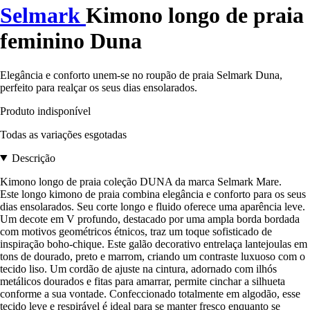
Selmark
Kimono longo de praia
feminino Duna
Elegância e conforto unem-se no roupão de praia Selmark Duna,
perfeito para realçar os seus dias ensolarados.
Produto indisponível
Todas as variações esgotadas
Descrição
Kimono longo de praia coleção DUNA da marca Selmark Mare.
Este longo kimono de praia combina elegância e conforto para os seus
dias ensolarados. Seu corte longo e fluido oferece uma aparência leve.
Um decote em V profundo, destacado por uma ampla borda bordada
com motivos geométricos étnicos, traz um toque sofisticado de
inspiração boho-chique. Este galão decorativo entrelaça lantejoulas em
tons de dourado, preto e marrom, criando um contraste luxuoso com o
tecido liso. Um cordão de ajuste na cintura, adornado com ilhós
metálicos dourados e fitas para amarrar, permite cinchar a silhueta
conforme a sua vontade. Confeccionado totalmente em algodão, esse
tecido leve e respirável é ideal para se manter fresco enquanto se