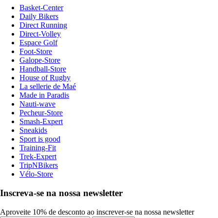
Basket-Center
Daily Bikers
Direct Running
Direct-Volley
Espace Golf
Foot-Store
Galope-Store
Handball-Store
House of Rugby
La sellerie de Maé
Made in Paradis
Nauti-wave
Pecheur-Store
Smash-Expert
Sneakids
Sport is good
Training-Fit
Trek-Expert
TripNBikers
Vélo-Store
Inscreva-se na nossa newsletter
Aproveite 10% de desconto ao inscrever-se na nossa newsletter