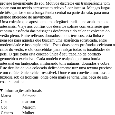
protege ligeiramente do sol. Motivos discretos em transparência tom
sobre tom no tecido acrescentam relevo à cor intensa. Mangas largas
de três quartos e uma longa fenda central na parte da saia, para uma
grande liberdade de movimento.
Uma coleção que aposta em uma elegância radiante e acabamentos
artesanais. Viaje aos confins dos desertos solares com esta série que
captura a essência das paisagens desérticas e do calor envolvente do
verão pleno. Entre reflexos dourados e tons terrosos, esta linha é
pensada para aquelas que buscam uma aparência sofisticada, entre
modernidade e inspiração tribal. Estas duas cores profundas celebram o
calor do verão, e são concebidas para realçar todas as tonalidades de
pele. O que torna esta coleção única é seu trabalho de bordado
geométrico exclusivo. Cada modelo é realçado por uma borda
artesanal em lantejoulas, misturando tons naturais, dourados e cobre.
Este detalhe de joia colocado delicadamente traz uma textura preciosa
e um caráter étnico-chic irresistível. Dune é um convite a uma escala
luxuosa sob os tropicais, onde cada maiô se torna uma peça de alta-
costura praiana.
Informações adicionais
Marca
Selmark
Cor
marrom
Cor
Marrom
Género
Mulher