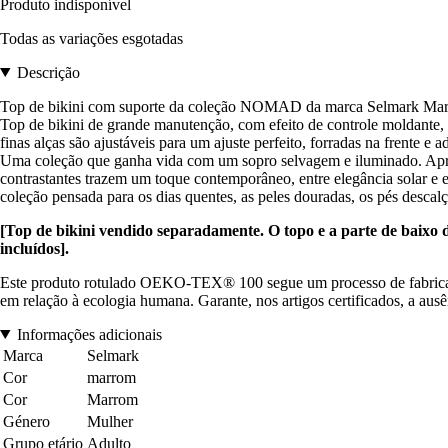
Produto indisponível
Todas as variações esgotadas
Descrição
Top de bikini com suporte da coleção NOMAD da marca Selmark Mar
Top de bikini de grande manutenção, com efeito de controle moldante, 
finas alças são ajustáveis para um ajuste perfeito, forradas na frente
Uma coleção que ganha vida com um sopro selvagem e iluminado. Apres
contrastantes trazem um toque contemporâneo, entre elegância solar e
coleção pensada para os dias quentes, as peles douradas, os pés descal
[Top de bikini vendido separadamente. O topo e a parte de baixo d
incluídos].
Este produto rotulado OEKO-TEX® 100 segue um processo de fabricaçã
em relação à ecologia humana. Garante, nos artigos certificados, a aus
Informações adicionais
Marca
Selmark
Cor
marrom
Cor
Marrom
Género
Mulher
Grupo etário
Adulto