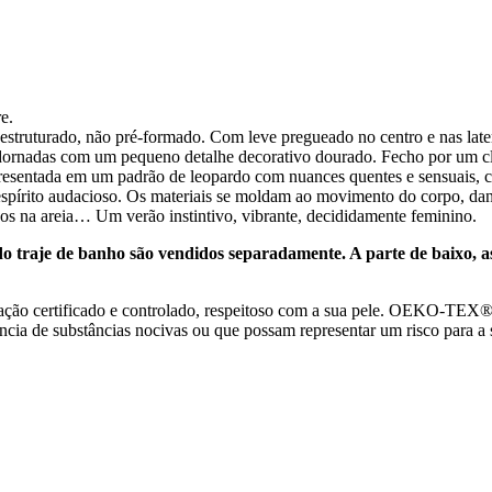
e.
estruturado, não pré-formado. Com leve pregueado no centro e nas later
 e adornadas com um pequeno detalhe decorativo dourado. Fecho por um cl
entada em um padrão de leopardo com nuances quentes e sensuais, cada
 espírito audacioso. Os materiais se moldam ao movimento do corpo, da
ços na areia… Um verão instintivo, vibrante, decididamente feminino.
o traje de banho são vendidos separadamente. A parte de baixo, as 
o certificado e controlado, respeitoso com a sua pele. OEKO-TEX® 1
ência de substâncias nocivas ou que possam representar um risco para a 