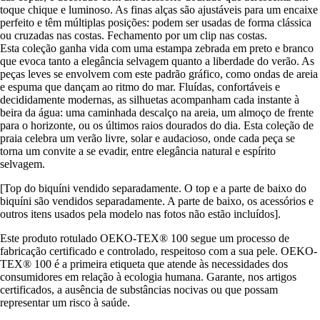
toque chique e luminoso. As finas alças são ajustáveis para um encaixe
perfeito e têm múltiplas posições: podem ser usadas de forma clássica
ou cruzadas nas costas. Fechamento por um clip nas costas.
Esta coleção ganha vida com uma estampa zebrada em preto e branco
que evoca tanto a elegância selvagem quanto a liberdade do verão. As
peças leves se envolvem com este padrão gráfico, como ondas de areia
e espuma que dançam ao ritmo do mar. Fluídas, confortáveis e
decididamente modernas, as silhuetas acompanham cada instante à
beira da água: uma caminhada descalço na areia, um almoço de frente
para o horizonte, ou os últimos raios dourados do dia. Esta coleção de
praia celebra um verão livre, solar e audacioso, onde cada peça se
torna um convite a se evadir, entre elegância natural e espírito
selvagem.
[Top do biquíni vendido separadamente. O top e a parte de baixo do
biquíni são vendidos separadamente. A parte de baixo, os acessórios e
outros itens usados pela modelo nas fotos não estão incluídos].
Este produto rotulado OEKO-TEX® 100 segue um processo de
fabricação certificado e controlado, respeitoso com a sua pele. OEKO-
TEX® 100 é a primeira etiqueta que atende às necessidades dos
consumidores em relação à ecologia humana. Garante, nos artigos
certificados, a ausência de substâncias nocivas ou que possam
representar um risco à saúde.