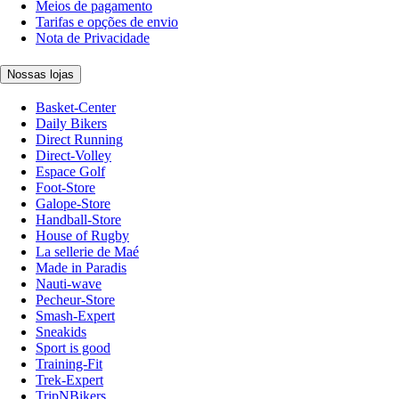
Meios de pagamento
Tarifas e opções de envio
Nota de Privacidade
Nossas lojas
Basket-Center
Daily Bikers
Direct Running
Direct-Volley
Espace Golf
Foot-Store
Galope-Store
Handball-Store
House of Rugby
La sellerie de Maé
Made in Paradis
Nauti-wave
Pecheur-Store
Smash-Expert
Sneakids
Sport is good
Training-Fit
Trek-Expert
TripNBikers