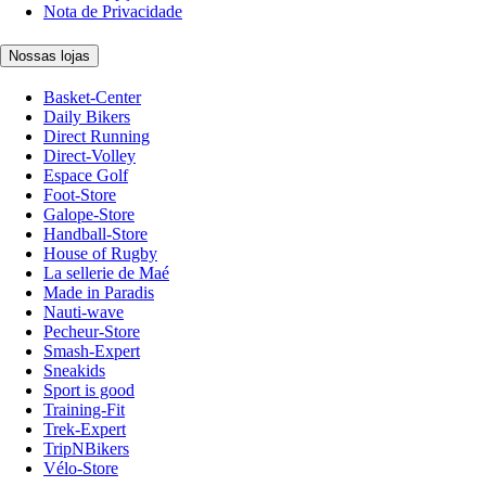
Nota de Privacidade
Nossas lojas
Basket-Center
Daily Bikers
Direct Running
Direct-Volley
Espace Golf
Foot-Store
Galope-Store
Handball-Store
House of Rugby
La sellerie de Maé
Made in Paradis
Nauti-wave
Pecheur-Store
Smash-Expert
Sneakids
Sport is good
Training-Fit
Trek-Expert
TripNBikers
Vélo-Store