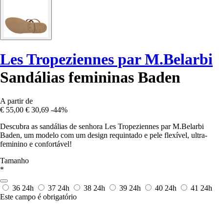
Les Tropeziennes par M.Belarbi
Sandálias femininas Baden
A partir de
€ 55,00
€ 30,69
-44%
Descubra as sandálias de senhora Les Tropeziennes par M.Belarbi
Baden, um modelo com um design requintado e pele flexível, ultra-
feminino e confortável!
Tamanho
*
36
24h
37
24h
38
24h
39
24h
40
24h
41
24h
Este campo é obrigatório