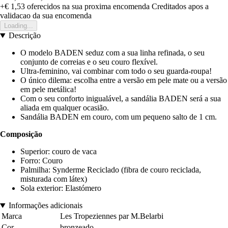
+€ 1,53
oferecidos na sua proxima encomenda
Creditados apos a
validacao da sua encomenda
Loading...
Descrição
O modelo BADEN seduz com a sua linha refinada, o seu
conjunto de correias e o seu couro flexível.
Ultra-feminino, vai combinar com todo o seu guarda-roupa!
O único dilema: escolha entre a versão em pele mate ou a versão
em pele metálica!
Com o seu conforto inigualável, a sandália BADEN será a sua
aliada em qualquer ocasião.
Sandália BADEN em couro, com um pequeno salto de 1 cm.
Composição
Superior: couro de vaca
Forro: Couro
Palmilha: Synderme Reciclado (fibra de couro reciclada,
misturada com látex)
Sola exterior: Elastómero
Informações adicionais
Marca
Les Tropeziennes par M.Belarbi
Cor
bronzeado