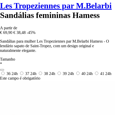
Les Tropeziennes par M.Belarbi
Sandálias femininas Hamess
A partir de
€ 69,90
€ 38,48
-45%
Sandálias para mulher Les Tropeziennes par M.Belarbi Hamess - O
lendário sapato de Saint-Tropez, com um design original e
naturalmente elegante.
Tamanho
*
36
24h
37
24h
38
24h
39
24h
40
24h
41
24h
Este campo é obrigatório