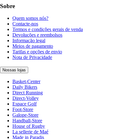
Sobre
Quem somos nós?
Contacte-nos
Termos e condições gerais de venda
Devoluções e reembolsos
Informação legal
Meios de pagamento
Tarifas e opções de envio
Nota de Privacidade
Nossas lojas
Basket-Center
Daily Bikers
Direct Running
Direct-Volley
Espace Golf
Foot-Store
Galope-Store
Handball-Store
House of Rugby
La sellerie de Maé
Made in Paradis