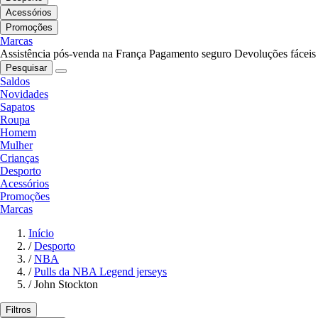
Acessórios
Promoções
Marcas
Assistência pós-venda na França
Pagamento seguro
Devoluções fáceis
Pesquisar
Saldos
Novidades
Sapatos
Roupa
Homem
Mulher
Crianças
Desporto
Acessórios
Promoções
Marcas
Início
/
Desporto
/
NBA
/
Pulls da NBA Legend jerseys
/
John Stockton
Filtros