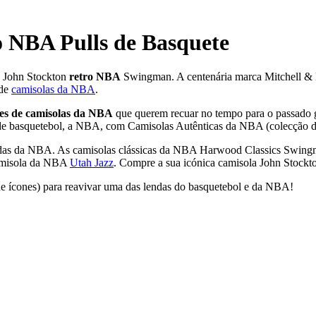
o NBA Pulls de Basquete
John Stockton
retro NBA
Swingman. A centenária marca Mitchell & 
 de
camisolas da NBA
.
res de camisolas da NBA
que querem recuar no tempo para o passado g
a de basquetebol, a NBA, com Camisolas Autênticas da NBA (colecção 
endas da NBA. As camisolas clássicas da NBA Harwood Classics Swingm
misola da NBA
Utah Jazz
. Compre a sua icónica camisola John Stockt
de ícones) para reavivar uma das lendas do basquetebol e da NBA!