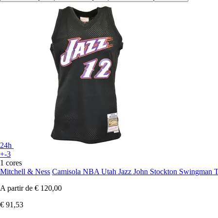
24h
+-3
1 cores
Mitchell & Ness
Camisola NBA Utah Jazz John Stockton Swingman 
A partir de
€ 120,00
€ 91,53