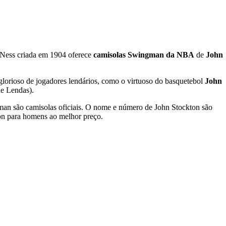
Ness criada em 1904 oferece
camisolas Swingman da NBA
de
John
lorioso de jogadores lendários, como o virtuoso do basquetebol
John
de Lendas).
an são camisolas oficiais. O nome e número de John Stockton são
on para homens ao melhor preço.