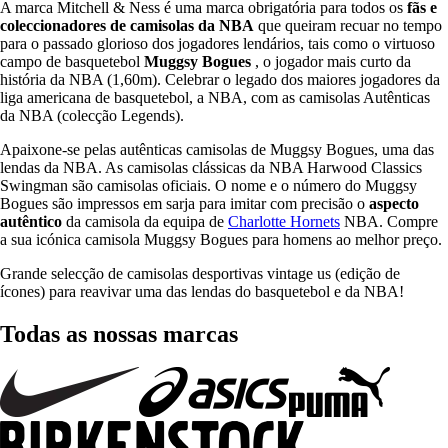
A marca Mitchell & Ness é uma marca obrigatória para todos os
fãs e
coleccionadores de camisolas da NBA
que queiram recuar no tempo
para o passado glorioso dos jogadores lendários, tais como o virtuoso
campo de basquetebol
Muggsy Bogues
, o jogador mais curto da
história da NBA (1,60m). Celebrar o legado dos maiores jogadores da
liga americana de basquetebol, a NBA, com as camisolas Autênticas
da NBA (colecção Legends).
Apaixone-se pelas autênticas camisolas de Muggsy Bogues, uma das
lendas da NBA. As camisolas clássicas da NBA Harwood Classics
Swingman são camisolas oficiais. O nome e o número do Muggsy
Bogues são impressos em sarja para imitar com precisão o
aspecto
autêntico
da camisola da equipa de
Charlotte Hornets
NBA. Compre
a sua icónica camisola Muggsy Bogues para homens ao melhor preço.
Grande selecção de camisolas desportivas vintage us (edição de
ícones) para reavivar uma das lendas do basquetebol e da NBA!
Todas as nossas marcas