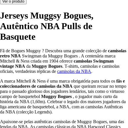
Ver o produto
Jerseys Muggsy Bogues,
Autêntico NBA Pulls de
Basquete
Fã de Bogues Muggsy ? Descubra uma grande colecção de
camisolas
retro NBA
Swingman da Muggsy Bogues . A centenária marca
Mitchell & Ness criada em 1904 oferece
camisolas Swingman
vintage NBA
da
Muggsy Bogues
. T-shirts, camisolas e camisolas
oficiais, verdadeiras réplicas de
camisolas da NBA
.
A marca Mitchell & Ness é uma marca obrigatória para todos os
fãs e
coleccionadores de camisolas da NBA
que queiram recuar no tempo
para o passado glorioso dos jogadores lendários, tais como o virtuoso
campo de basquetebol
Muggsy Bogues
, o jogador mais curto da
história da NBA (1,60m). Celebrar o legado dos maiores jogadores da
liga americana de basquetebol, a NBA, com as camisolas Autênticas
da NBA (colecção Legends).
Apaixone-se pelas autênticas camisolas de Muggsy Bogues, uma das
lendas da NBA. As camisolas clássicas da NBA Harwood Classics