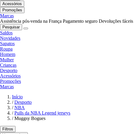
Acessórios
Promoções
Marcas
Assistência pós-venda na França
Pagamento seguro
Devoluções fáceis
Pesquisar
Saldos
Novidades
Sapatos
Roupa
Homem
Mulher
Crianças
Desporto
Acessórios
Promoções
Marcas
Início
/
Desporto
/
NBA
/
Pulls da NBA Legend jerseys
/
Muggsy Bogues
Filtros