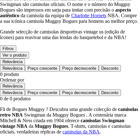
Swingman são camisolas oficiais. O nome e o número do Muggsy
Bogues são impressos em sarja para imitar com precisão o
aspecto
autêntico
da camisola da equipa de
Charlotte Hornets
NBA. Compre
a sua icónica camisola Muggsy Bogues para homens ao melhor preço.
Grande selecção de camisolas desportivas vintage us (edição de
ícones) para reavivar uma das lendas do basquetebol e da NBA!
Filtros
Ver o produto
Relevância
Relevância
Preço crescente
Preço decrescente
Desconto
0 produto
Ordenar por
Relevância
Relevância
Preço crescente
Preço decrescente
Desconto
0 de 0 produtos
Fã de Bogues Muggsy ? Descubra uma grande colecção de
camisolas
retro NBA
Swingman da Muggsy Bogues . A centenária marca
Mitchell & Ness criada em 1904 oferece
camisolas Swingman
vintage NBA
da
Muggsy Bogues
. T-shirts, camisolas e camisolas
oficiais, verdadeiras réplicas de
camisolas da NBA
.