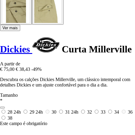
Ver mais
Dickies
Curta Millerville
A partir de
€ 75,00
€ 38,43
-49%
Descubra os calções Dickies Millerville, um clássico intemporal com
detalhes Dickies e um ajuste confortável para o dia a dia.
Tamanho
*
28
24h
29
24h
30
31
24h
32
33
34
36
38
Este campo é obrigatório