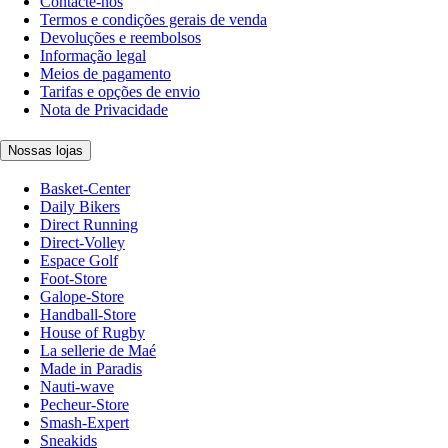
Contacte-nos
Termos e condições gerais de venda
Devoluções e reembolsos
Informação legal
Meios de pagamento
Tarifas e opções de envio
Nota de Privacidade
Nossas lojas
Basket-Center
Daily Bikers
Direct Running
Direct-Volley
Espace Golf
Foot-Store
Galope-Store
Handball-Store
House of Rugby
La sellerie de Maé
Made in Paradis
Nauti-wave
Pecheur-Store
Smash-Expert
Sneakids