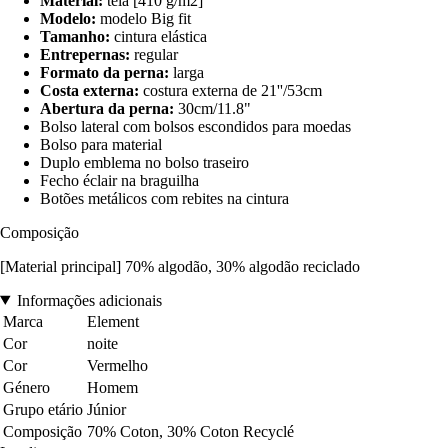
Material:
tela [410 g/m2]
Modelo:
modelo Big fit
Tamanho:
cintura elástica
Entrepernas:
regular
Formato da perna:
larga
Costa externa:
costura externa de 21''/53cm
Abertura da perna:
30cm/11.8"
Bolso lateral com bolsos escondidos para moedas
Bolso para material
Duplo emblema no bolso traseiro
Fecho éclair na braguilha
Botões metálicos com rebites na cintura
Composição
[Material principal] 70% algodão, 30% algodão reciclado
Informações adicionais
Marca
Element
Cor
noite
Cor
Vermelho
Género
Homem
Grupo etário
Júnior
Composição
70% Coton, 30% Coton Recyclé