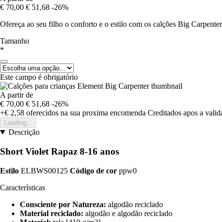
€ 70,00
€ 51,68
-26%
Ofereça ao seu filho o conforto e o estilo com os calções Big Carpente
Tamanho
*
Este campo é obrigatório
A partir de
€ 70,00
€ 51,68
-26%
+€ 2,58
oferecidos na sua proxima encomenda
Creditados apos a vali
Loading...
Descrição
Short Violet Rapaz 8-16 anos
Estilo
ELBWS00125
Código de cor
ppw0
Características
Consciente por Natureza:
algodão reciclado
Material reciclado:
algodão e algodão reciclado