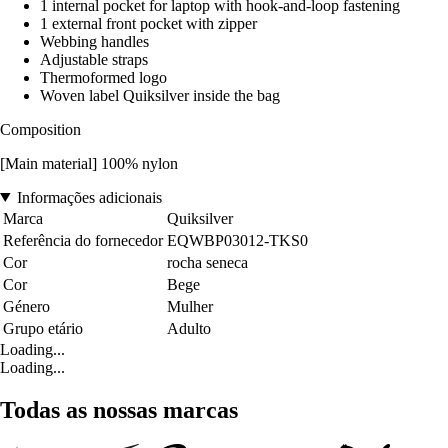
1 internal pocket for laptop with hook-and-loop fastening
1 external front pocket with zipper
Webbing handles
Adjustable straps
Thermoformed logo
Woven label Quiksilver inside the bag
Composition
[Main material] 100% nylon
Informações adicionais
Marca
Quiksilver
Referência do fornecedor
EQWBP03012-TKS0
Cor
rocha seneca
Cor
Bege
Género
Mulher
Grupo etário
Adulto
Loading...
Loading...
Todas as nossas marcas