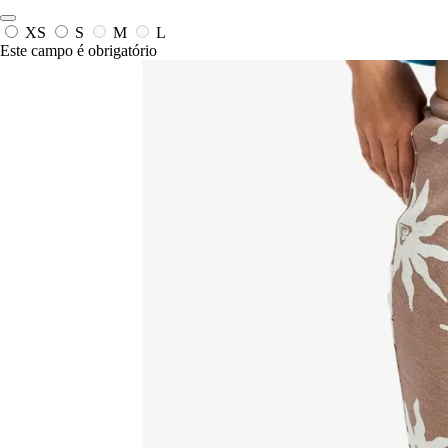
XS
S
M
L
Este campo é obrigatório