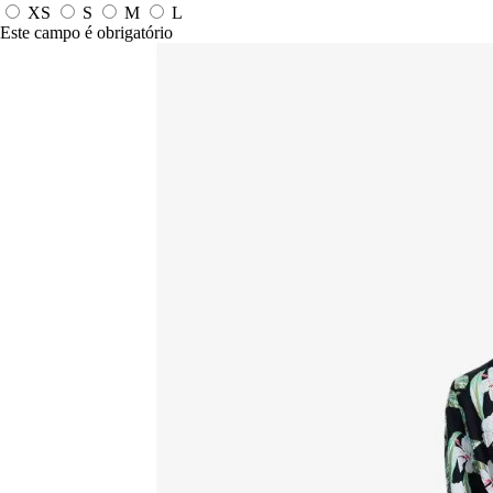
XS
S
M
L
Este campo é obrigatório