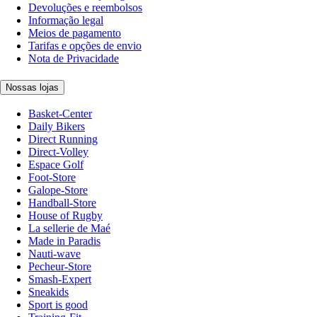
Devoluções e reembolsos
Informação legal
Meios de pagamento
Tarifas e opções de envio
Nota de Privacidade
Nossas lojas
Basket-Center
Daily Bikers
Direct Running
Direct-Volley
Espace Golf
Foot-Store
Galope-Store
Handball-Store
House of Rugby
La sellerie de Maé
Made in Paradis
Nauti-wave
Pecheur-Store
Smash-Expert
Sneakids
Sport is good