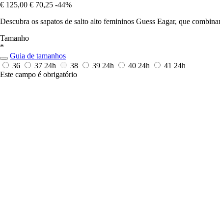
€ 125,00
€ 70,25
-44%
Descubra os sapatos de salto alto femininos Guess Eagar, que combinam
Tamanho
*
Guia de tamanhos
36
37
24h
38
39
24h
40
24h
41
24h
Este campo é obrigatório