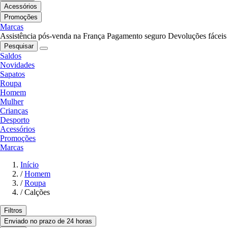
Acessórios
Promoções
Marcas
Assistência pós-venda na França
Pagamento seguro
Devoluções fáceis
Pesquisar
Saldos
Novidades
Sapatos
Roupa
Homem
Mulher
Crianças
Desporto
Acessórios
Promoções
Marcas
Início
/
Homem
/
Roupa
/
Calções
Filtros
Enviado no prazo de 24 horas