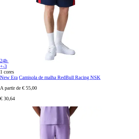
24h
+-3
1 cores
New Era
Camisola de malha RedBull Racing NSK
A partir de
€ 55,00
€ 30,64