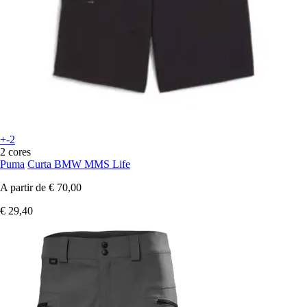
+-2
2 cores
Puma
Curta BMW MMS Life
A partir de
€ 70,00
€ 29,40