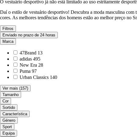
O vestuário desportivo já não está limitado ao uso estritamente despo
Daí o estilo de vestuário desportivo! Descubra a moda masculina com 
cores. As melhores tendências dos homens estão ao melhor preço no Sn
Filtros
Enviado no prazo de 24 horas
Marca
47Brand
13
adidas
495
New Era
28
Puma
97
Urban Classics
140
Ver mais
(157)
Tamanho
Cor
Sortido
Característica
Género
Sport
Equipa