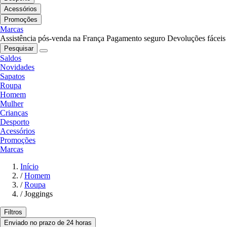
Acessórios
Promoções
Marcas
Assistência pós-venda na França
Pagamento seguro
Devoluções fáceis
Pesquisar
Saldos
Novidades
Sapatos
Roupa
Homem
Mulher
Crianças
Desporto
Acessórios
Promoções
Marcas
Início
/
Homem
/
Roupa
/
Joggings
Filtros
Enviado no prazo de 24 horas