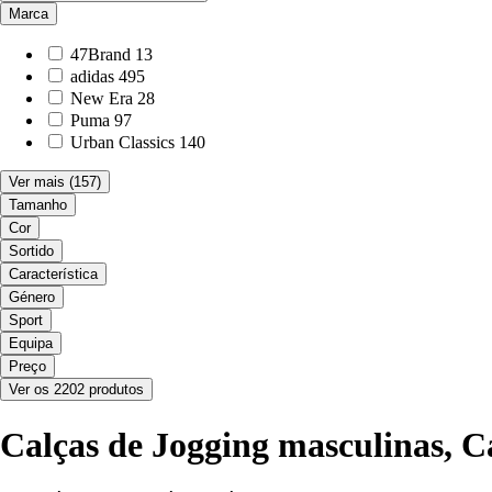
Marca
47Brand
13
adidas
495
New Era
28
Puma
97
Urban Classics
140
Ver mais
(157)
Tamanho
Cor
Sortido
Característica
Género
Sport
Equipa
Preço
Ver os 2202 produtos
Calças de Jogging masculinas, C