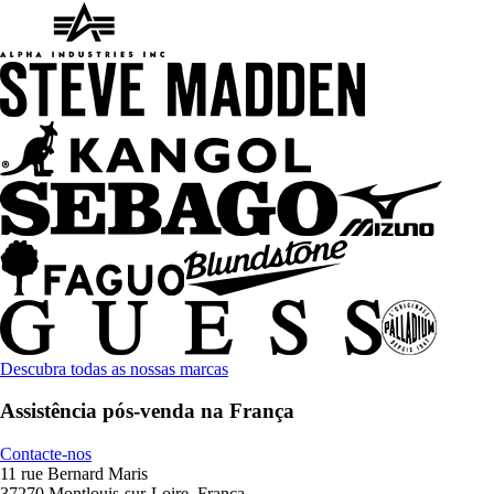
Descubra todas as nossas marcas
Assistência pós-venda na França
Contacte-nos
11 rue Bernard Maris
37270 Montlouis-sur-Loire, França