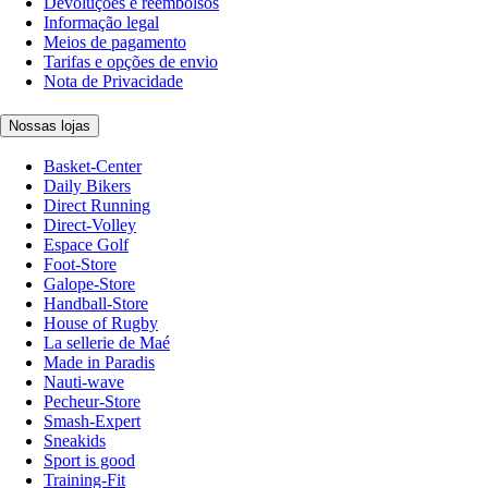
Devoluções e reembolsos
Informação legal
Meios de pagamento
Tarifas e opções de envio
Nota de Privacidade
Nossas lojas
Basket-Center
Daily Bikers
Direct Running
Direct-Volley
Espace Golf
Foot-Store
Galope-Store
Handball-Store
House of Rugby
La sellerie de Maé
Made in Paradis
Nauti-wave
Pecheur-Store
Smash-Expert
Sneakids
Sport is good
Training-Fit