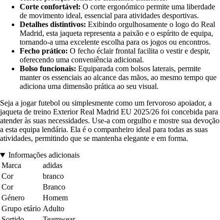
Corte confortável:
O corte ergonómico permite uma liberdade
de movimento ideal, essencial para atividades desportivas.
Detalhes distintivos:
Exibindo orgulhosamente o logo do Real
Madrid, esta jaqueta representa a paixão e o espírito de equipa,
tornando-a uma excelente escolha para os jogos ou encontros.
Fecho prático:
O fecho éclair frontal facilita o vestir e despir,
oferecendo uma conveniência adicional.
Bolso funcionais:
Equiparada com bolsos laterais, permite
manter os essenciais ao alcance das mãos, ao mesmo tempo que
adiciona uma dimensão prática ao seu visual.
Seja a jogar futebol ou simplesmente como um fervoroso apoiador, a
jaqueta de treino Exterior Real Madrid EU 2025/26 foi concebida para
atender às suas necessidades. Use-a com orgulho e mostre sua devoção
a esta equipa lendária. Ela é o companheiro ideal para todas as suas
atividades, permitindo que se mantenha elegante e em forma.
Informações adicionais
Marca
adidas
Cor
branco
Cor
Branco
Género
Homem
Grupo etário
Adulto
Sortido
Teamwear