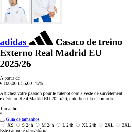
adidas
Casaco de treino
Externo Real Madrid EU
2025/26
A partir de
€ 100,00
€ 55,00
-45%
Affichez votre passion pour le futebol com a veste de survêtement
extérieure Real Madrid EU 2025/26, unindo estilo e conforto.
Tamanho
*
Guia de tamanhos
XS
S
24h
M
24h
L
24h
XL
24h
2XL
3XL
Este campo é obrigatório