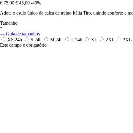
€ 75,00
€ 45,00
-40%
Adote o estilo único da calça de treino Itália Tiro, unindo conforto e 
Tamanho
*
Guia de tamanhos
XS
24h
S
24h
M
24h
L
24h
XL
2XL
3XL
Este campo é obrigatório