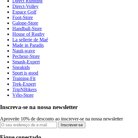
Direct Running
Direct-Volley
Espace Golf
Foot-Store
Galope-Store
Handball-Store
House of Rugby
La sellerie de Maé
Made in Paradis
Nauti-wave
Pecheur-Store
Smash-Expert
Sneakids
Sport is good
Training-Fit
Trek-Expert
TripNBikers
Vélo-Store
Inscreva-se na nossa newsletter
Aproveite 10% de desconto ao inscrever-se na nossa newsletter
Inscrever-se
Fique conectado