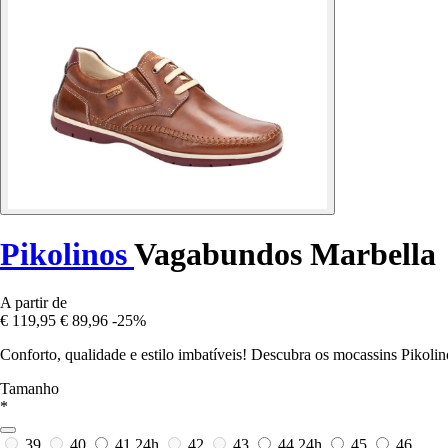
Pikolinos
Vagabundos Marbella
A partir de
€ 119,95
€ 89,96
-25%
Conforto, qualidade e estilo imbatíveis! Descubra os mocassins Pikoli
Tamanho
*
39
40
41
24h
42
43
44
24h
45
46