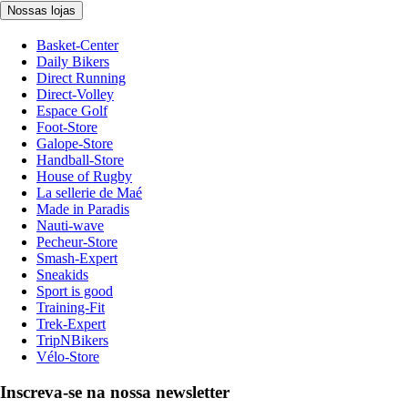
Nossas lojas
Basket-Center
Daily Bikers
Direct Running
Direct-Volley
Espace Golf
Foot-Store
Galope-Store
Handball-Store
House of Rugby
La sellerie de Maé
Made in Paradis
Nauti-wave
Pecheur-Store
Smash-Expert
Sneakids
Sport is good
Training-Fit
Trek-Expert
TripNBikers
Vélo-Store
Inscreva-se na nossa newsletter