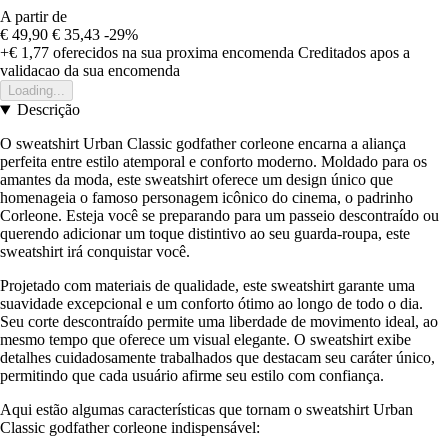
A partir de
€ 49,90
€ 35,43
-29%
+€ 1,77
oferecidos na sua proxima encomenda
Creditados apos a
validacao da sua encomenda
Loading...
Descrição
O sweatshirt Urban Classic godfather corleone encarna a aliança
perfeita entre estilo atemporal e conforto moderno. Moldado para os
amantes da moda, este sweatshirt oferece um design único que
homenageia o famoso personagem icônico do cinema, o padrinho
Corleone. Esteja você se preparando para um passeio descontraído ou
querendo adicionar um toque distintivo ao seu guarda-roupa, este
sweatshirt irá conquistar você.
Projetado com materiais de qualidade, este sweatshirt garante uma
suavidade excepcional e um conforto ótimo ao longo de todo o dia.
Seu corte descontraído permite uma liberdade de movimento ideal, ao
mesmo tempo que oferece um visual elegante. O sweatshirt exibe
detalhes cuidadosamente trabalhados que destacam seu caráter único,
permitindo que cada usuário afirme seu estilo com confiança.
Aqui estão algumas características que tornam o sweatshirt Urban
Classic godfather corleone indispensável: